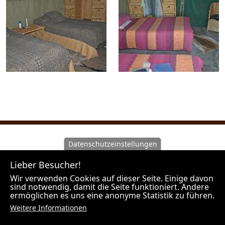
Datenschutzeinstellungen
Wir machen Sie darauf aufmerksam, dass Hunt Experts
Lieber Besucher!
als Vermittler agiert und nicht Veranstalter der
angebotenen Reisen ist. Unsere Outfitter sind
Wir verwenden Cookies auf dieser Seite. Einige davon
sind notwendig, damit die Seite funktioniert. Andere
Veranstalter der Jagdreisen und es gelten die Rechte
ermöglichen es uns eine anonyme Statistik zu führen.
des jeweiligen Landes in welchem der Outfitter seinen
Weitere Informationen
Firmensitz hat.