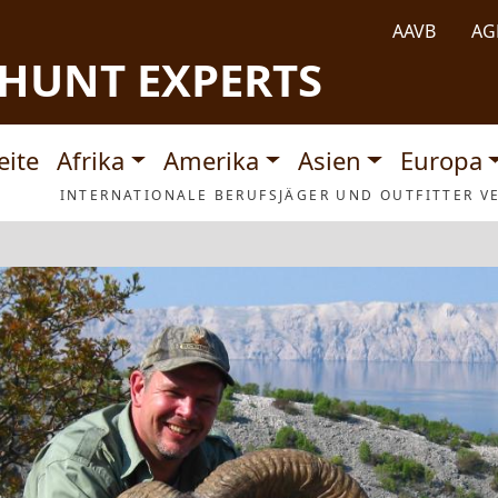
AAVB
AG
HUNT EXPERTS
tnavigation
eite
Afrika
Amerika
Asien
Europa
INTERNATIONALE BERUFSJÄGER UND OUTFITTER VE