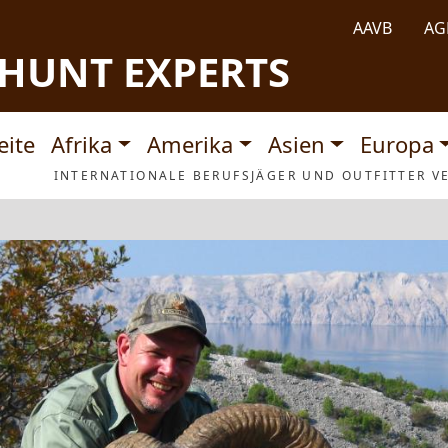
AAVB
AG
HUNT EXPERTS
tnavigation
eite
Afrika
Amerika
Asien
Europa
INTERNATIONALE BERUFSJÄGER UND OUTFITTER VE