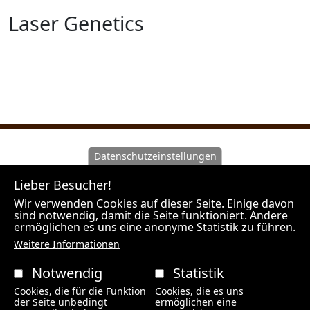
Laser Genetics
Datenschutzeinstellungen
Wir machen Sie darauf aufmerksam, dass Hunt Experts
Lieber Besucher!
als Vermittler agiert und nicht Veranstalter der
angebotenen Reisen ist. Unsere Outfitter sind
Wir verwenden Cookies auf dieser Seite. Einige davon
sind notwendig, damit die Seite funktioniert. Andere
Veranstalter der Jagdreisen und es gelten die Rechte
ermöglichen es uns eine anonyme Statistik zu führen.
des jeweiligen Landes in welchem der Outfitter seinen
Weitere Informationen
Firmensitz hat.
Notwendig
Statistik
HUNT EXPERTS / BÜRO WIEN / Spechtgasse 4 / 2384
Cookies, die für die Funktion
Cookies, die es uns
Breitenfurt bei Wien
der Seite unbedingt
ermöglichen eine