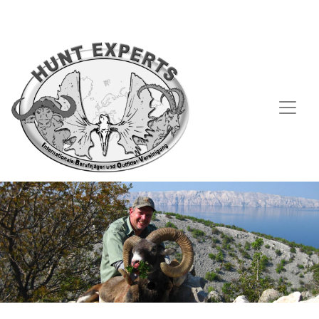
Direkt zum Inhalt
Benutzermenü
AAVB
AGB
Datenschutzerklärung
Impressum